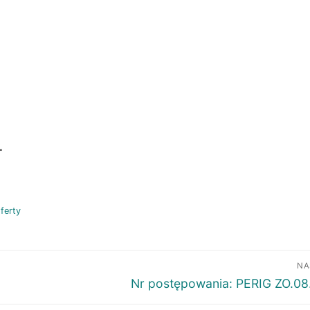
.
ferty
NA
Następny
Nr postępowania: PERIG ZO.0
wpis: