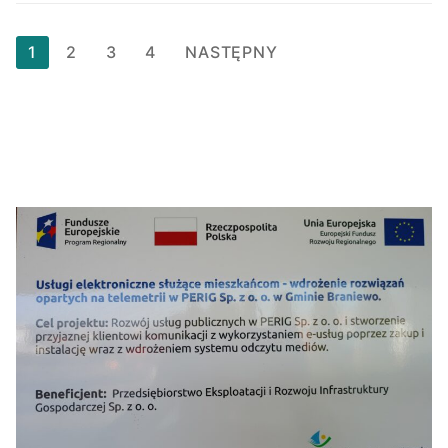
Stronicowanie
1
2
3
4
NASTĘPNY
wpisów