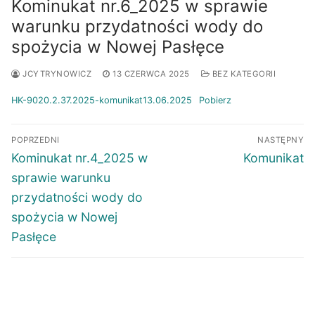
Kominukat nr.6_2025 w sprawie
warunku przydatności wody do
spożycia w Nowej Pasłęce
JCYTRYNOWICZ
13 CZERWCA 2025
BEZ KATEGORII
HK-9020.2.37.2025-komunikat13.06.2025
Pobierz
Nawigacja
POPRZEDNI
NASTĘPNY
wpisu
Poprzedni
Następny
Kominukat nr.4_2025 w
Komunikat
wpis:
wpis:
sprawie warunku
przydatności wody do
spożycia w Nowej
Pasłęce